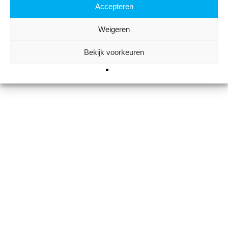
Accepteren
Weigeren
NICO CAMPUS – GET TO KNOW
0
NICO – 11 MEI 2026
Bekijk voorkeuren
februari 26, 2026